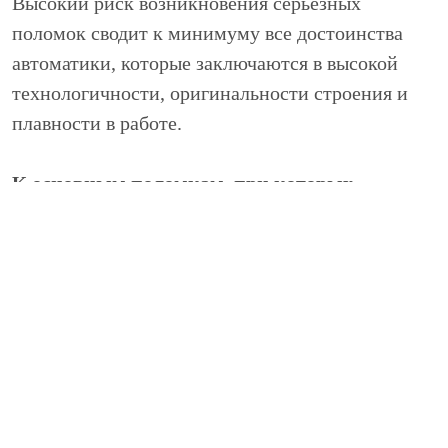
Высокий риск возникновения серьезных
поломок сводит к минимуму все достоинства
автоматики, которые заключаются в высокой
технологичности, оригинальности строения и
плавности в работе.
К основным поломкам, при которых
необходимо провести ремонт АКПП
автомобиля, относятся:
протекание масла;
самопроизвольное выключение
автоматической коробки переключения
передач;