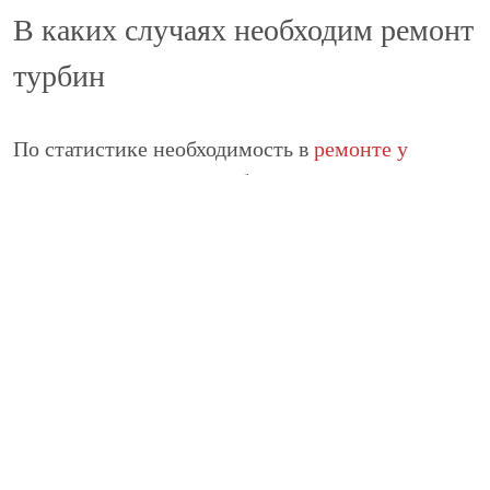
В каких случаях необходим ремонт
турбин
По статистике необходимость в
ремонте у
автомашин Шкода
с турбинным двигателем
возникает значительно реже, чем у авто с
атмосферным движком. Но исключительно в том
случае, когда к транспортному средству
владелец относится бережно.
К примеру, требования к маслу, используемому
для работы турбодвигателей Шкоды, значительно
выше, а при недостаточном его количестве
происходит не только износ подшипников, но и