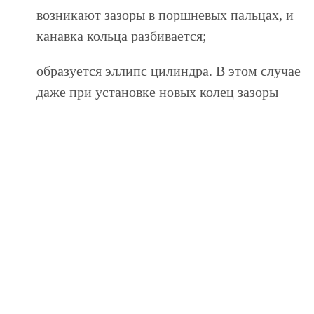
возникают зазоры в поршневых пальцах, и
канавка кольца разбивается;
образуется эллипс цилиндра. В этом случае
даже при установке новых колец зазоры
остаются;
в результате нарушений в работе коленвала
происходит падение давления в системе
смазки, и, как следствие, появляется задир;
не поступает необходимое давление на
распылители, начинается прогар поршней в
результате нарушений в топливной системе.
Капитальный ремонт двигателя Skoda