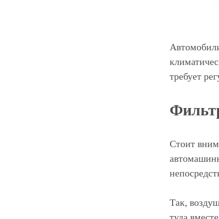
Автомобили
климатичес
требует рег
Фильтр
Стоит вним
автомашины
непосредст
Так, возду
туда вмест