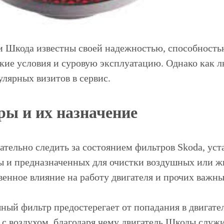
 Шкода известны своей надежностью, способность
кие условия и суровую эксплуатацию. Однако как л
улярных визитов в сервис.
ы и их назначение
ательно следить за состоянием фильтров Skoda, ус
 и предназначенных для очистки воздушных или жи
венное влияние на работу двигателя и прочих важн
шный фильтр предостерегает от попадания в двигате
е с воздухом, благодаря чему двигатель Шкоды слу