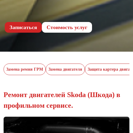
Записаться
Cтоимость услуг
Замена ремня ГРМ
Замена двигателя
Защита картера двигат
Ремонт двигателей Skoda (Шкода) в
профильном сервисе.