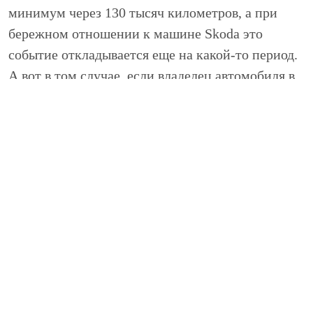
минимум через 130 тысяч километров, а при
бережном отношении к машине Skoda это
событие откладывается еще на какой-то период.
А вот в том случае, если владелец автомобиля в
момент начала езды резко срывается с места,
рвет сцепление, то серьезный ремонт
потребуется уже примерно тогда, когда пробег
составит 50 тысяч километров.
Происходит это потому, что шероховатый диск
сцепления стирается, и когда он приходит в
негодность, механизм начинает проскальзывать.
В связи с этим трансмиссия получает от
двигателя меньше энергии движения. Неизбежно
стирание сцепления автомобиля Skoda в момент